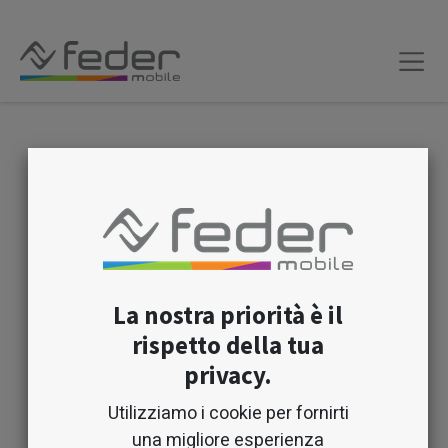
Email / Numero di telefono
Password
La nostra priorità è il
rispetto della tua
Accedi
privacy.
Utilizziamo i cookie per fornirti
Scarica la nuova APP:
Federmobile
una migliore esperienza